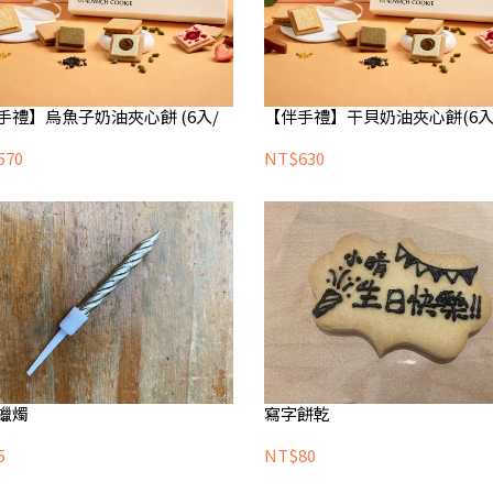
手禮】烏魚子奶油夾心餅 (6入/
【伴手禮】干貝奶油夾心餅(6入
570
NT$630
蠟燭
寫字餅乾
5
NT$80