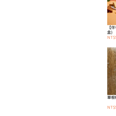
【伴
盒)
NT$
單根
NT$