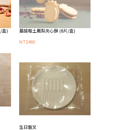
/盒)
蔓越莓土鳳梨夾心酥 (8片/盒)
NT$460
生日盤叉