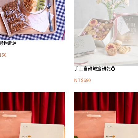
穀物脆片
150
手工喜餅鐵盒餅乾💍
NT$690