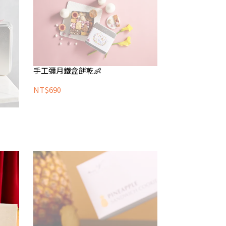
手工彌月鐵盒餅乾👶
NT$690