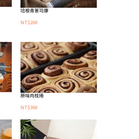
培根青蔥司康
NT$260
原味肉桂捲
NT$360