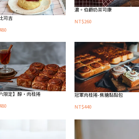
濃。伯爵奶茶司康
比司吉
NT$260
480
六限定】醇•肉桂捲
冠軍肉桂捲-焦糖黏黏包
480
NT$440