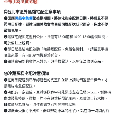
※布丁為冷藏宅配
🚍台北市區外黑貓宅配注意事項
❶因應
黑貓宅急便
繁盛期期間，將無法指定配達日期、時段且不保
證隔日配達，到達時間將依實際黑貓司機配送狀況而定，造成不便
敬請見諒。
❷黑貓宅配固定週日公休，且僅有13:00前和14:00-18:00兩個區間，
可於備註上說明。
❸即日起黑貓宅配啟動「無接觸配送、免簽名機制」，請留意手機
陌生來電，有可能是司機聯繫送貨。
❹請填寫完整的收件人姓名、與手機電話，以免無法收到商品。
🎂冷藏蛋糕宅配注意須知
❶在商品配送前已確認麵包的完整性並貼上請勿倒置警告標示，才
請黑貓宅急便配送。
❷宅配有一定風險，車體運送途中可能造成左右位移3~5cm。側邊損
傷或裝飾掉落、微損，均不在毀壞補償範圍內，風險須自行承擔。
❸本商品為食品，收件後請立即打開檢視狀態。
❹如嚴重受損 ( 不成型、難以辨別原本的樣子)，請在第一時間內拍