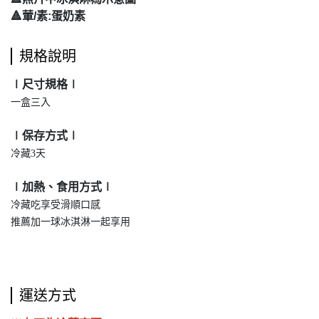
🔺葷/素:蛋奶素
規格說明
∣尺寸規格∣
一盒三入
∣保存方式∣
冷藏3天
∣加熱、食用方式∣
冷藏吃享受滑順口感
推薦加一球冰淇淋一起享用
運送方式