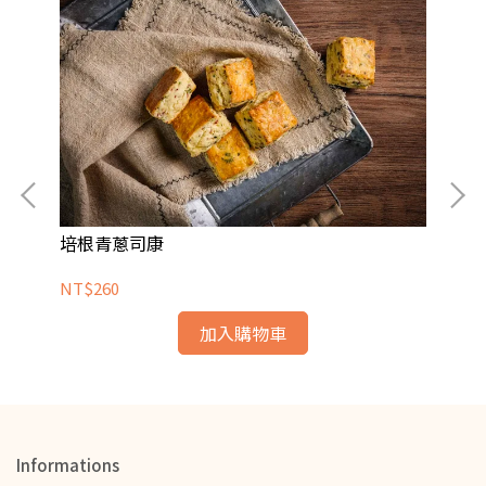
濃
培根青蔥司康
NT
NT$260
加入購物車
Informations