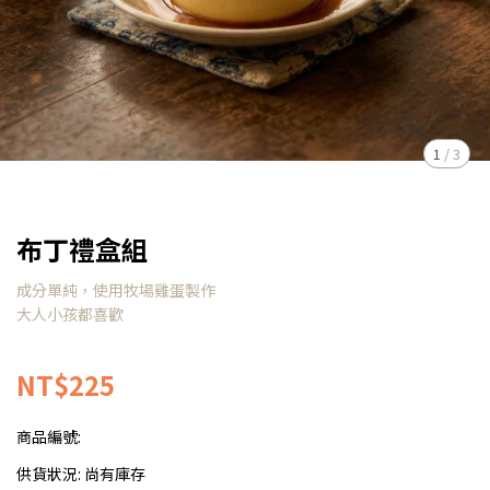
1
/
3
布丁禮盒組
成分單純，使用牧場雞蛋製作
大人小孩都喜歡
NT$225
商品編號:
供貨狀況:
尚有庫存