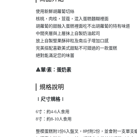
使用新鮮胡蘿蔔切絲
核桃，肉桂，荳蔻，混入蛋糕麵糊裡面
胡蘿蔔的甜融入蛋糕裡面吃不出胡蘿蔔的特有味道
中間夾層與上層抹上自製奶油起司
放上自製堅果酥碎粒
及
南瓜子增加口感
完美搭配喜歡美式甜點不可錯過的一款蛋糕
絕對能滿足您的味蕾
🔺葷/素：蛋奶素
規格說明
∣尺寸規格∣
6寸：約4-6人食用
8寸：約8-10人食用
整模蛋糕附1份6入盤叉，8吋附2份，並會附一支單