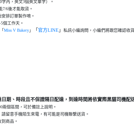
10字內，英文3個英文單字）。
7/6後才能取貨。
始安排訂單製作唷。
-5個工作天。
「
官方LINE
」
「
Miss V Bakery
」
私訊小編詢問，小編們將跟您確認收
達日期、時段且不保證隔日配達，到達時間將依實際黑貓司機配
8:00兩個區間，可於備註上說明。
，請留意手機陌生來電，有可能是司機聯繫送貨。
收到商品。