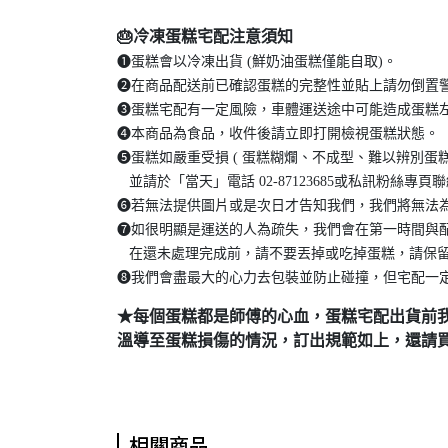
🎂冷凍蛋糕宅配注意須知
❶蛋糕會以冷凍出貨 (鮮奶油蛋糕僅能自取)。
❷在商品配送前已確認蛋糕的完整性並貼上請勿倒置
❸蛋糕宅配有一定風險，車體運送途中可能造成蛋糕左
❹本商品為食品，收件後請立即打開檢視蛋糕狀態。
❺蛋糕如嚴重受損 ( 蛋糕糊爛、不成型、難以辨別蛋
並請於「當天」電話 02-87123685或私訊粉絲專頁
❻若無法提供圖片或是次日才告知我們，我們將無法
❼如很明顯是運送的人為疏失，我們會在第一時間與
在還未處理完成前，請不要丟掉或吃掉蛋糕，請保留
➑我們會盡最大的心力去包裝並防止碰撞，但宅配一
★每個蛋糕都是師傅的心血，蛋糕宅配出貨前
溫導至蛋糕損傷的情況，訂出規範如上，還請
相關商品