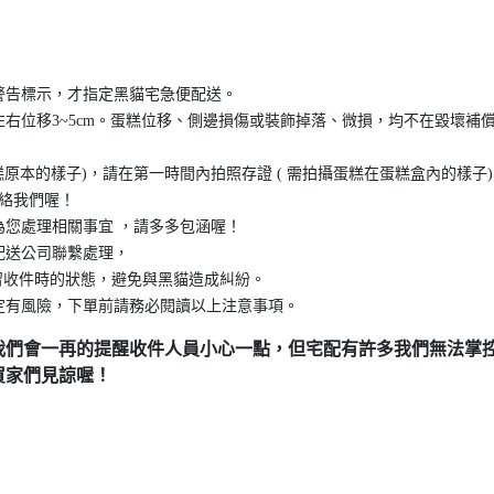
警告標示，才指定黑貓宅急便配送。
右位移3~5cm。蛋糕位移、側邊損傷或裝飾掉落、微損，均不在毀壞補
糕原本的樣子)，請在第一時間內拍照存證 ( 需拍攝蛋糕在蛋糕盒內的樣子
聯絡我們喔！
為您處理相關事宜 ，請多多包涵喔！
配送公司聯繫處理，
收件時的狀態，避免與黑貓造成糾紛。
定有風險，下單前請務必閱讀以上注意事項。
我們會一再的提醒收件人員小心一點，但宅配有許多我們無法掌
買家們見諒喔！