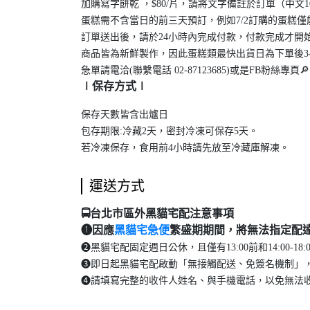
加購寫字餅乾 ，$80/片，請將文字備註於訂單（中文
蛋糕需不含當日的前三天預訂，例如7/2訂購的蛋糕僅能
訂單送出後，請於24小時內完成付款，付款完成才開
商品皆為新鮮製作，因此蛋糕類最快出貨日為下單後3
急單請電洽(聯繫電話 02-87123685)或是FB粉絲專頁
∣保存方式∣
保存天數皆含出爐日
包存期限:冷藏2天，密封冷凍可保存5天。
若冷凍保存，食用前4小時請先放至冷藏庫解凍。
運送方式
🚍台北市區外黑貓宅配注意事項
❶因應
黑貓宅急便
繁盛期期間，將無法指定配
❷黑貓宅配固定週日公休，且僅有13:00前和14:00-1
❸即日起黑貓宅配啟動「無接觸配送、免簽名機制」
❹請填寫完整的收件人姓名、與手機電話，以免無法